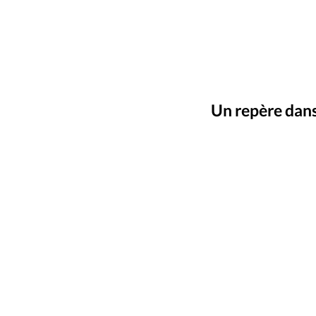
Culture
Dossier
Eglises
Génération réveil
Monde
Publireportage
Relations Auj
Un repère dans 
Société
Tour du monde des Eg
Trait d'Ixène
Vécu
Vie Int