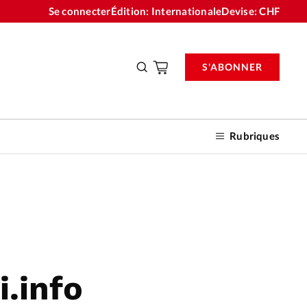
Se connecter
Édition: Internationale
Devise:
CHF
S'ABONNER
Rubriques
nnements
n don
.info