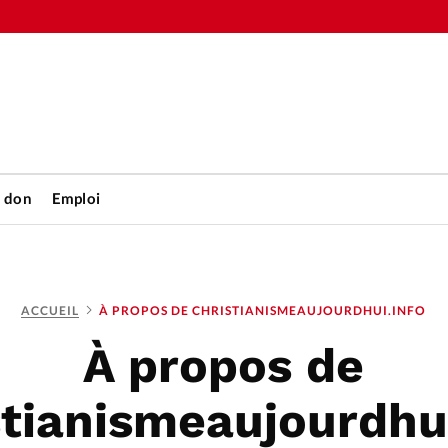
n don
Emploi
Accueil
ACCUEIL
À PROPOS DE CHRISTIANISMEAUJOURDHUI.INFO
rétienne
Les abo
À propos de
nique
Faire u
stianismeaujourdhui