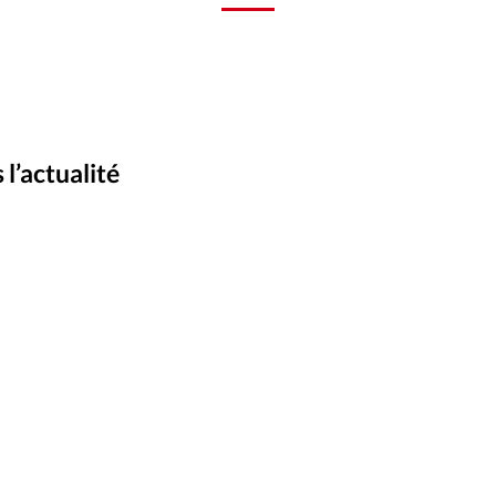
Foi
La bout
À propo
Opinions
La réda
ourd'hui
l’actualité
Mon co
lises
Changem
érieure
Nous co
Emploi