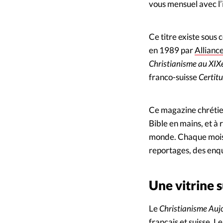
vous mensuel avec l’
Ce titre existe sous
en 1989 par
Allianc
Christianisme au XIXe
franco-suisse
Certit
Ce magazine chrétien
Bible en mains, et à
monde. Chaque mois, 
reportages, des enquê
Une vitrine 
Le
Christianisme Auj
français et suisse. L