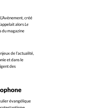
s L’Avènement, créé
s’appelait alors
Le
és du magazine
jeux de l’actualité,
nie et dans le
igent des
ncophone
iculier évangélique
u protestantisme