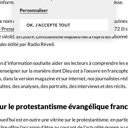
information protestante évangélique en France et en Suisse.
Personnaliser
 ce nom depuis 2003. Il est le produit de la fusion des magazine
OK, J'ACCEPTE TOUT
e Presse
, et du
Christianisme au XXIème siècle
, créé en 1872 (il 
 siècle
). En 2009,
Christianisme Aujourd’hui
a repris les abonn
udes
édité par Radio Réveil.
 d’information souhaite aider ses lecteurs à comprendre les en
 renseigner sur la manière dont Dieu est à l’oeuvre en francopho
dans la version magazine et sur internet, nos journalistes réd
tes, des analyses, des portraits, des interviews et des récits.
sur le protestantisme évangélique fra
ourd’hui
est en outre une vitrine sur le protestantisme, en part
e lire offre l’occasion d’être au courant de l’actualité propre a