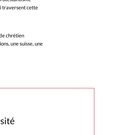
i traversent cette
nde chrétien
ions, une suisse, une
sité