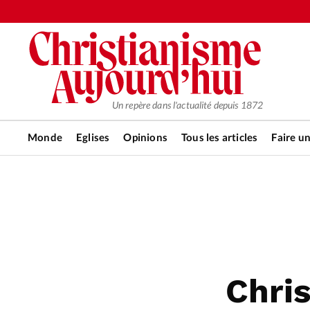
Un repère dans l'actualité depuis 1872
Monde
Eglises
Opinions
Tous les articles
Faire u
RUBRIQUES
Tous les articles
Actualité ch
Actualité internationale
Chro
Chri